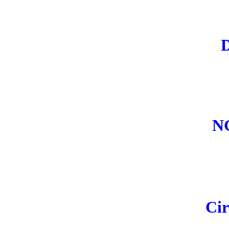
D
N
Cir